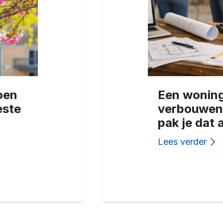
oen
Een wonin
este
verbouwen
pak je dat 
Lees verder