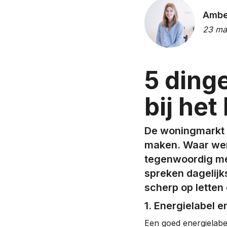
Ambe
23 ma
5 ding
bij he
De woningmarkt b
maken. Waar werd
tegenwoordig mee
spreken dagelijk
scherp op letten 
1. Energielabel
Een goed energielabel