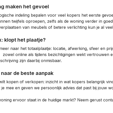
ling maken het gevoel
logische indeling bepalen voor veel kopers het eerste gev
nnen twijfels oproepen, zelfs als de woning verder in goed
 verplaatsen van meubels of betere verlichting kun je al vee
k: klopt het plaatje?
meer naar het totaalplaatje: locatie, afwerking, sfeer en pr
zowel online als tijdens bezichtigingen wekt vertrouwen en 
hrijving zijn daarbij onmisbaar.
 naar de beste aanpak
ilt kopen of verkopen: inzicht in wat kopers belangrijk vin
e mee en geven we persoonlijk advies dat past bij jouw won
ning ervoor staat in de huidige markt? Neem gerust contac