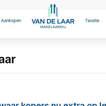
Aankopen
Taxatie
aar
waar kopers nu extra op le