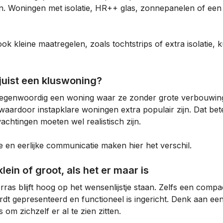
en. Woningen met isolatie, HR++ glas, zonnepanelen of e
k kleine maatregelen, zoals tochtstrips of extra isolatie, k
 juist een kluswoning?
tegenwoordig een woning waar ze zonder grote verbouwing
 waardoor instapklare woningen extra populair zijn. Dat bet
achtingen moeten wel realistisch zijn.
 en eerlijke communicatie maken hier het verschil.
klein of groot, als het er maar is
erras blijft hoog op het wensenlijstje staan. Zelfs een comp
t gepresenteerd en functioneel is ingericht. Denk aan een n
s om zichzelf er al te zien zitten.