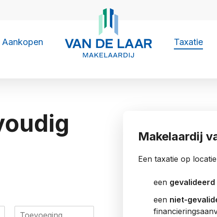
Aankopen
Taxatie
voudig
Makelaardij v
Een taxatie op locati
een
gevalideerd
een
niet-gevali
T
financieringsaanv