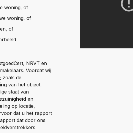
e woning, of
we woning, of
en, of
orbeeld
 VastgoedCert, NRVT en
 makelaars. Voordat wij
; zoals de
ging
van het object.
dige staat van
ezuinigheid
en
ling op locatie,
ervoor dat u het rapport
rapport dat door ons
eldverstrekkers