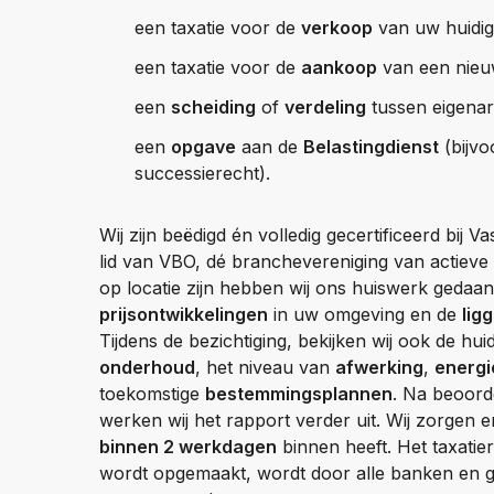
een taxatie voor de
verkoop
van uw huidig
een taxatie voor de
aankoop
van een nieu
een
scheiding
of
verdeling
tussen eigenar
een
opgave
aan de
Belastingdienst
(bijvo
successierecht).
Wij zijn beëdigd én volledig gecertificeerd bij
lid van VBO, dé branchevereniging van actieve
op locatie zijn hebben wij ons huiswerk gedaan
prijsontwikkelingen
in uw omgeving en de
lig
Tijdens de bezichtiging, bekijken wij ook de hui
onderhoud
, het niveau van
afwerking
,
energi
toekomstige
bestemmingsplannen
. Na beoorde
werken wij het rapport verder uit. Wij zorgen 
binnen 2 werkdagen
binnen heeft. Het taxatie
wordt opgemaakt, wordt door alle banken en g