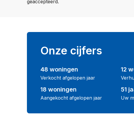
geaccepteerd.
Onze cijfers
48 woningen
12 w
Verkocht afgelopen jaar
Verhu
18 woningen
51 ja
Aangekocht afgelopen jaar
Uw m