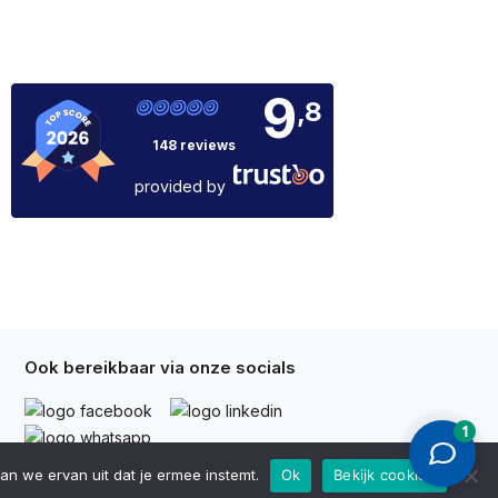
9
,8
148 reviews
provided by
Ook bereikbaar via onze socials
an we ervan uit dat je ermee instemt.
Ok
Bekijk cookies