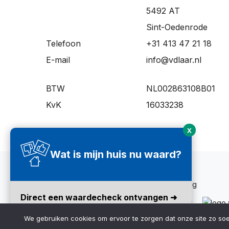
5492 AT
Sint-Oedenrode
Telefoon
+31 413 47 21 18
E-mail
info@vdlaar.nl
BTW
NL002863108B01
KvK
16033238
X
Wat is mijn huis nu waard?
© Makelaardij vd Laar 2022
Algemene voorwaarden
Privacyverklaring
Direct een waardecheck ontvangen ➜
We gebruiken cookies om ervoor te zorgen dat onze site zo soepe