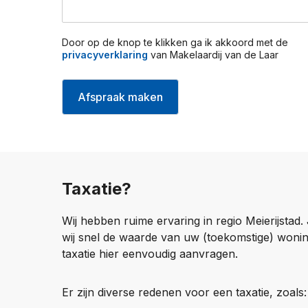
s
m
t
e
g
r
e
Door op de knop te klikken ga ik akkoord met de
*
privacyverklaring
van Makelaardij van de Laar
b
i
e
Afspraak maken
d
Taxatie?
Wij hebben ruime ervaring in regio Meierijstad.
wij snel de waarde van uw (toekomstige) woni
taxatie hier eenvoudig aanvragen.
Er zijn diverse redenen voor een taxatie, zoals: