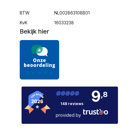
BTW
NL002863108B01
KvK
16033238
Bekijk hier
9
,8
148 reviews
provided by