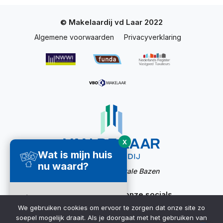
© Makelaardij vd Laar 2022
Algemene voorwaarden
Privacyverklaring
X
Wat is mijn huis
nu waard?
Website door:
Digitale Bazen
Ook bereikbaar via onze socials
Direct een
We gebruiken cookies om ervoor te zorgen dat onze site zo
waardecheck
soepel mogelijk draait. Als je doorgaat met het gebruiken van
ontvangen ➜