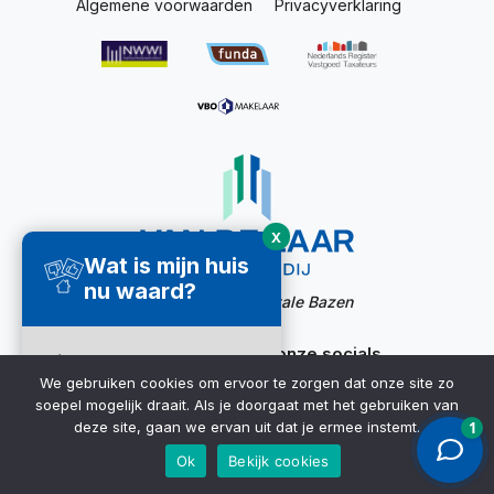
Algemene voorwaarden
Privacyverklaring
X
Wat is mijn huis
nu waard?
Website door:
Digitale Bazen
Ook bereikbaar via onze socials
Direct een
We gebruiken cookies om ervoor te zorgen dat onze site zo
waardecheck
soepel mogelijk draait. Als je doorgaat met het gebruiken van
ontvangen ➜
deze site, gaan we ervan uit dat je ermee instemt.
Ok
Bekijk cookies