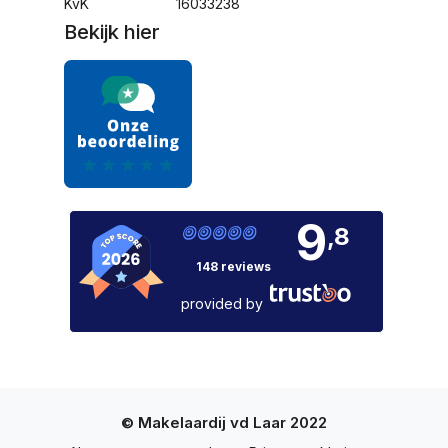
KvK
16033238
Bekijk hier
9
,8
148 reviews
provided by
© Makelaardij vd Laar 2022