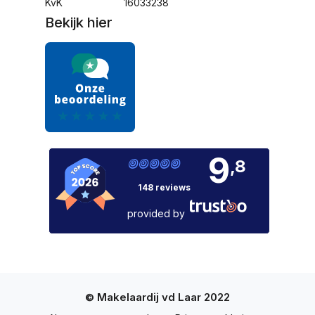
KvK
16033238
Bekijk hier
9
,8
148 reviews
provided by
© Makelaardij vd Laar 2022