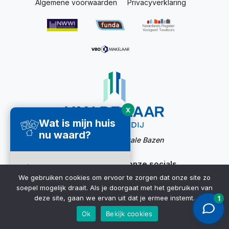
Algemene voorwaarden
Privacyverklaring
X
Wat is mijn huis
nu waard?
Website door:
Digitale Bazen
Ook bereikbaar via onze socials
Direct een
We gebruiken cookies om ervoor te zorgen dat onze site zo
waardecheck
soepel mogelijk draait. Als je doorgaat met het gebruiken van
ontvangen ➜
deze site, gaan we ervan uit dat je ermee instemt.
Ok
Bekijk cookies