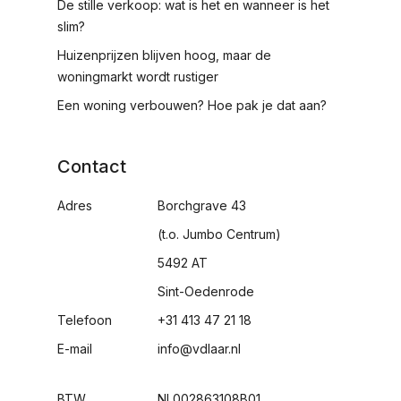
De stille verkoop: wat is het en wanneer is het
slim?
Huizenprijzen blijven hoog, maar de
woningmarkt wordt rustiger
Een woning verbouwen? Hoe pak je dat aan?
Contact
Adres
Borchgrave 43
(t.o. Jumbo Centrum)
5492 AT
Sint-Oedenrode
Telefoon
+31 413 47 21 18
E-mail
info@vdlaar.nl
BTW
NL002863108B01