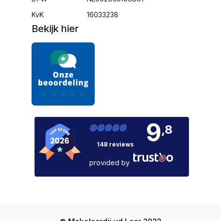
KvK
16033238
Bekijk hier
9
,8
148 reviews
provided by