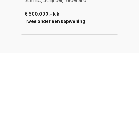
5481 EC, Schijndel, Nederland
€ 500.000,- k.k.
Twee onder één kapwoning