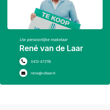
Uw persoonlijke makelaar
Marij-Ellen Smits
06-53191515
marij-ellen@vdlaar.nl