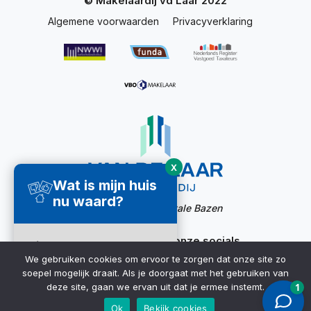
© Makelaardij vd Laar 2022
Algemene voorwaarden
Privacyverklaring
X
Wat is mijn huis
nu waard?
Website door:
Digitale Bazen
Ook bereikbaar via onze socials
Direct een
We gebruiken cookies om ervoor te zorgen dat onze site zo
waardecheck
soepel mogelijk draait. Als je doorgaat met het gebruiken van
ontvangen ➜
deze site, gaan we ervan uit dat je ermee instemt.
Ok
Bekijk cookies