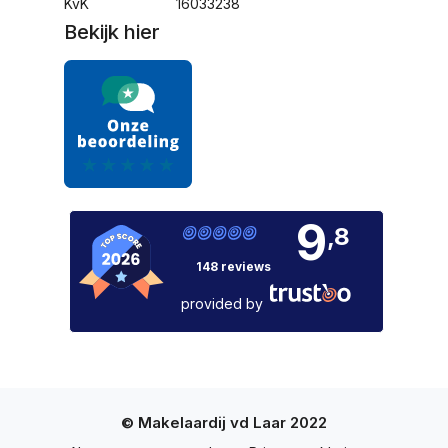
KvK
16033238
Bekijk hier
9
,8
148 reviews
provided by
© Makelaardij vd Laar 2022