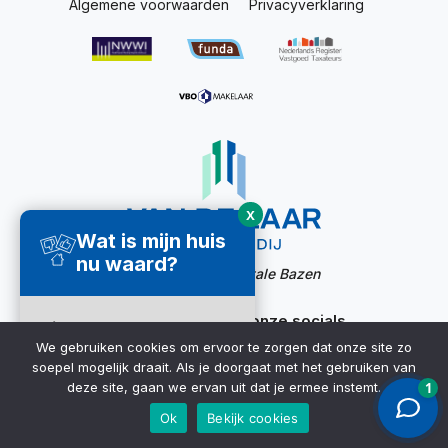
Algemene voorwaarden
Privacyverklaring
X
Wat is mijn huis
nu waard?
Website door:
Digitale Bazen
Ook bereikbaar via onze socials
Direct een
We gebruiken cookies om ervoor te zorgen dat onze site zo
waardecheck
soepel mogelijk draait. Als je doorgaat met het gebruiken van
ontvangen ➜
deze site, gaan we ervan uit dat je ermee instemt.
Ok
Bekijk cookies