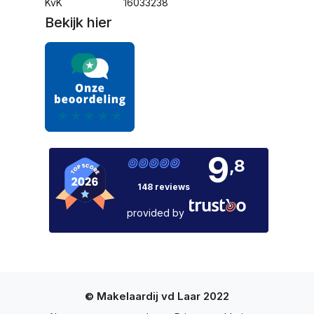
KvK
16033238
Bekijk hier
9
,8
148 reviews
provided by
© Makelaardij vd Laar 2022