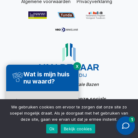
Algemene voorwaarden
Privacyverklaring
X
Wat is mijn huis
nu waard?
Website door:
Digitale Bazen
Ook bereikbaar via onze socials
Direct een
We gebruiken cookies om ervoor te zorgen dat onze site zo
waardecheck
soepel mogelijk draait. Als je doorgaat met het gebruiken van
ontvangen ➜
deze site, gaan we ervan uit dat je ermee instemt.
Ok
Bekijk cookies