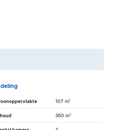
ndeling
2
oonoppervlakte
107 m
3
nhoud
360 m
antal kamers
3