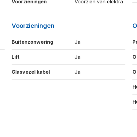
Voorzieningen
Voorzien van elektra
Voorzieningen
O
Buitenzonwering
Ja
P
Lift
Ja
O
Glasvezel kabel
Ja
O
H
H