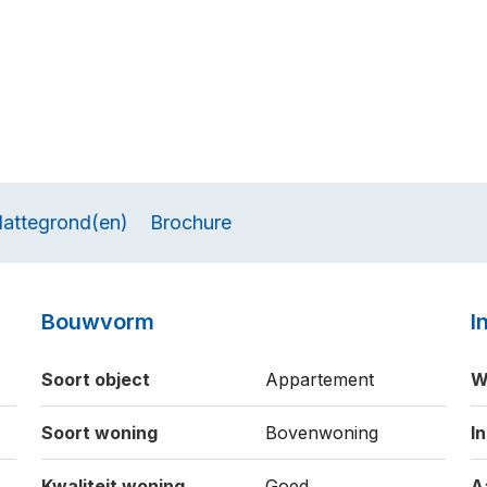
lattegrond(en)
Brochure
Bouwvorm
I
Soort object
Appartement
W
Soort woning
Bovenwoning
I
Kwaliteit woning
Goed
A