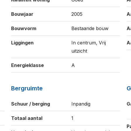
Bouwjaar
2005
A
Bouwvorm
Bestaande bouw
A
Liggingen
In centrum, Vrij
A
uitzicht
Energieklasse
A
Bergruimte
G
Schuur / berging
Inpandig
G
Totaal aantal
1
P