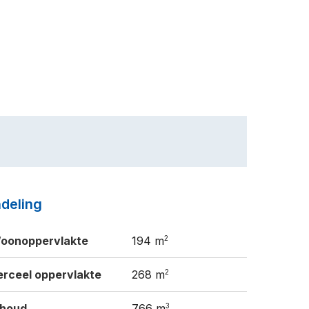
ndeling
2
oonoppervlakte
194 m
2
erceel oppervlakte
268 m
3
nhoud
766 m