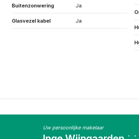
Buitenzonwering
Ja
O
Glasvezel kabel
Ja
H
H
Uw persoonlijke makelaar
Inge Wijngaarden