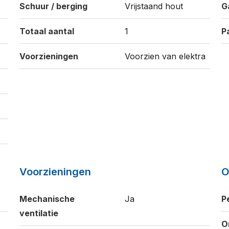
Schuur / berging
Vrijstaand hout
G
Totaal aantal
1
P
Voorzieningen
Voorzien van elektra
Voorzieningen
O
Mechanische
Ja
P
ventilatie
O