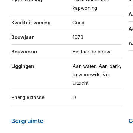
kapwoning
A
Kwaliteit woning
Goed
A
Bouwjaar
1973
A
Bouwvorm
Bestaande bouw
Liggingen
Aan water, Aan park,
In woonwijk, Vrij
uitzicht
Energieklasse
D
Bergruimte
G