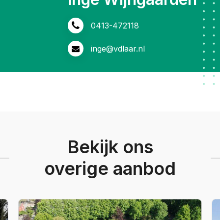
0413-472118
inge@vdlaar.nl
Bekijk ons
overige aanbod