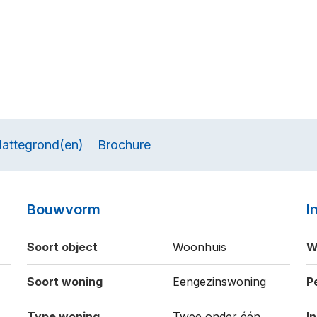
lattegrond(en)
Brochure
Bouwvorm
I
Soort object
Woonhuis
W
Soort woning
Eengezinswoning
P
Type woning
Twee onder één
I