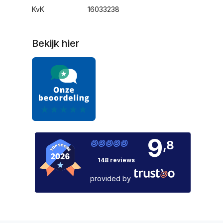
KvK
16033238
Bekijk hier
9
,8
148 reviews
provided by