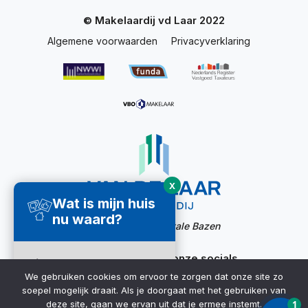
© Makelaardij vd Laar 2022
Algemene voorwaarden
Privacyverklaring
X
Wat is mijn huis
nu waard?
Website door:
Digitale Bazen
Ook bereikbaar via onze socials
Direct een
We gebruiken cookies om ervoor te zorgen dat onze site zo
waardecheck
soepel mogelijk draait. Als je doorgaat met het gebruiken van
ontvangen ➜
deze site, gaan we ervan uit dat je ermee instemt.