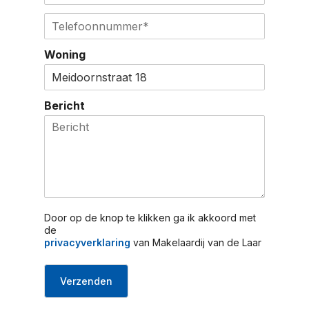
e
o
m
r
T
e
a
n
e
g
i
a
l
s
l
Woning
a
e
e
*
m
f
l
o
o
Bericht
n
n
u
m
m
e
r
*
Door op de knop te klikken ga ik akkoord met
de
privacyverklaring
van Makelaardij van de Laar
Verzenden